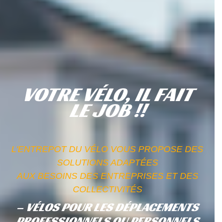
VOTRE VÉLO, IL FAIT
LE JOB !!
L'ENTREPOT DU VÉLO VOUS PROPOSE DES
SOLUTIONS ADAPTÉES
AUX BESOINS DES ENTREPRISES ET DES
COLLECTIVITÉS
– VÉLOS POUR LES DÉPLACEMENTS
PROFESSIONNELS OU PERSONNELS