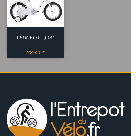
PEUGEOT LJ 16″
239,00
€