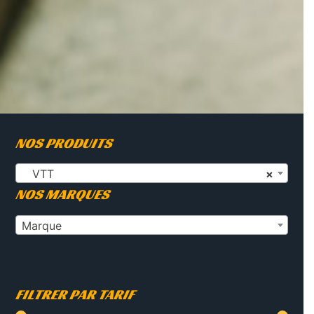
NOS PRODUITS
VTT
×
NOS MARQUES
Marque
FILTRER PAR TARIF