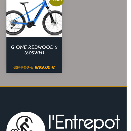
G-ONE REDWOOD 2
(603WH)
1899,00
€
2299,00
€