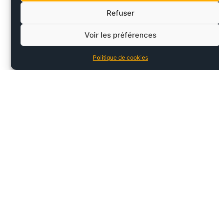
Refuser
FLYER GOTOUR6
Voir les préférences
REMORQUE
7.12 XC – TAILLE M –
EXPLORER
3063 KMS
(OCCASION)
Politique de cookies
2499,00
€
3999,00
€
149,00
€
349,00
€
L’Entrepôt du Vélo situé à Annecy, propose aux