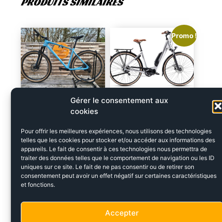
PRODUITS SIMILAIRES
Promo !
Gérer le consentement aux
ROCKRIDER RACE
GITANE E-CITY STEP
cookies
740 (OCCASION
D8 2025 (OCCASION)
ÉTAT NEUF)
Pour offrir les meilleures expériences, nous utilisons des technologies
telles que les cookies pour stocker et/ou accéder aux informations des
1599,00
€
2399,00
€
appareils. Le fait de consentir à ces technologies nous permettra de
1150,00
€
traiter des données telles que le comportement de navigation ou les ID
uniques sur ce site. Le fait de ne pas consentir ou de retirer son
consentement peut avoir un effet négatif sur certaines caractéristiques
Promo !
Promo !
et fonctions.
Accepter