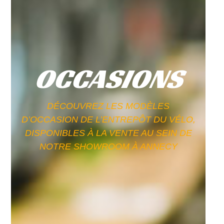
OCCASIONS​
DÉCOUVREZ LES MODÈLES
D’OCCASION DE L’ENTREPÔT DU VÉLO,
DISPONIBLES À LA VENTE AU SEIN DE
NOTRE SHOWROOM À ANNECY