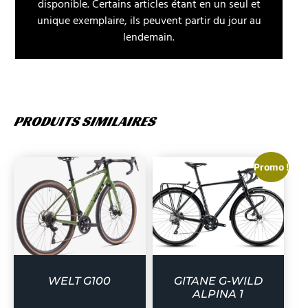
disponible. Certains articles étant en un seul et
unique exemplaire, ils peuvent partir du jour au
lendemain.
PRODUITS SIMILAIRES
Promo !
WELT G100
GITANE G-WILD
ALPINA 1