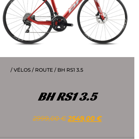
/
VÉLOS
/
ROUTE
/ BH RS1 3.5
BH RS1 3.5
2999,00
€
2549,00
€