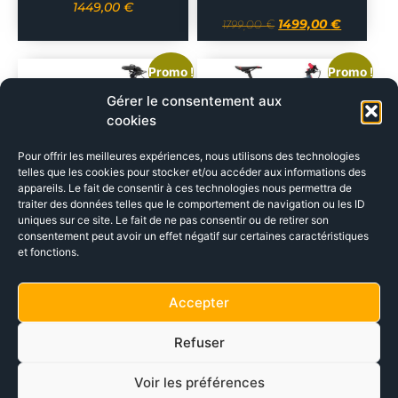
1449,00
€
1499,00
€
1799,00
€
Promo !
Promo !
Gérer le consentement aux
cookies
Pour offrir les meilleures expériences, nous utilisons des technologies
telles que les cookies pour stocker et/ou accéder aux informations des
appareils. Le fait de consentir à ces technologies nous permettra de
traiter des données telles que le comportement de navigation ou les ID
BH LYNX 5 ALU 5.0
GITANE G-LIFE
uniques sur ce site. Le fait de ne pas consentir ou de retirer son
(DESTOCKAGE)
INTENSE WAVE
consentement peut avoir un effet négatif sur certaines caractéristiques
(500WH)
et fonctions.
1799,90
€
2599,90
€
2699,00
€
2999,00
€
Accepter
Refuser
Voir les préférences