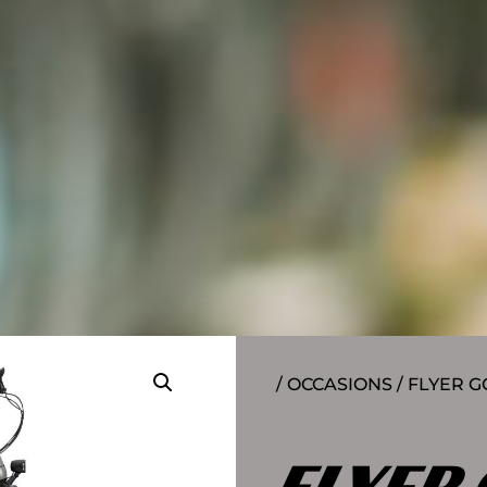
/
OCCASIONS
/ FLYER G
FLYER 