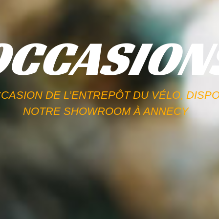
OCCASIONS
ASION DE L’ENTREPÔT DU VÉLO, DISPON
NOTRE SHOWROOM À ANNECY