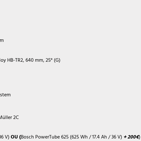
mm
lloy HB-TR2, 640 mm, 25° (G)
ystem
Müller 2C
36 V)
OU (
Bosch PowerTube 625 (625 Wh / 17.4 Ah / 36 V)
+ 200€
)