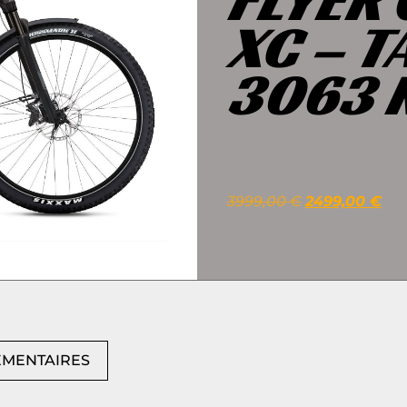
XC – T
3063 
3999,00
€
2499,00
€
ÉMENTAIRES