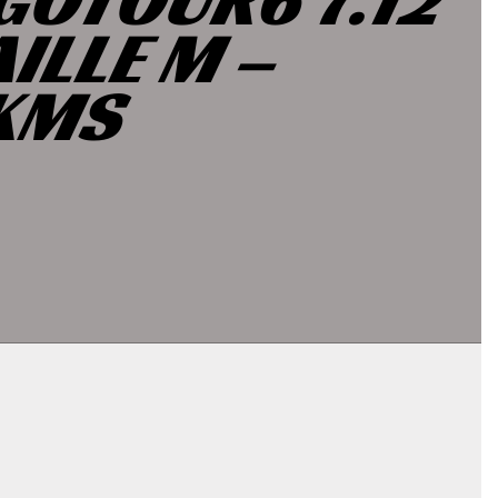
AILLE M –
KMS