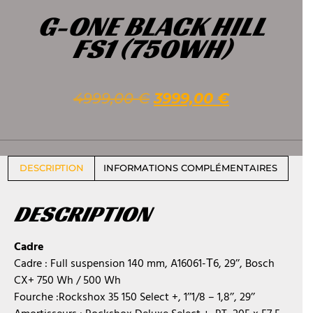
G-ONE BLACK HILL
FS1 (750WH)
4999,00
€
3999,00
€
DESCRIPTION
INFORMATIONS COMPLÉMENTAIRES
DESCRIPTION
Cadre
Cadre : Full suspension 140 mm, A16061-Т6, 29’’, Bosch
CX+ 750 Wh / 500 Wh
Fourche :Rockshox 35 150 Select +, 1’’1/8 – 1,8’’, 29’’