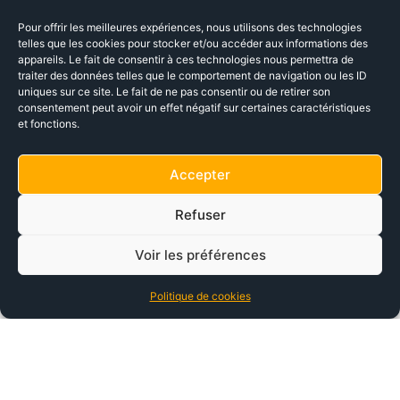
8.0
2499,00
€
4199,00
€
Pour offrir les meilleures expériences, nous utilisons des technologies
telles que les cookies pour stocker et/ou accéder aux informations des
4499,00
€
5499,00
€
appareils. Le fait de consentir à ces technologies nous permettra de
traiter des données telles que le comportement de navigation ou les ID
uniques sur ce site. Le fait de ne pas consentir ou de retirer son
Promo !
consentement peut avoir un effet négatif sur certaines caractéristiques
et fonctions.
Accepter
Refuser
BH GRAVELX AT 5.0
PEUGEOT ECO1
Voir les préférences
POWERTUBE D9
2799,00
€
3499,00
€
Politique de cookies
2999,00
€