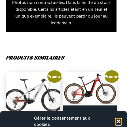
Photos non contractuelles. Dans la limite du stock
disponible. Certains articles étant en un seul et
unique exemplaire, ils peuvent partir du jour au
lendemain.
PRODUITS SIMILAIRES
Promo !
Promo !
BESV TR-B 1.3
Gérer le consentement aux
BH ILYNX + NX TRAIL
cookies