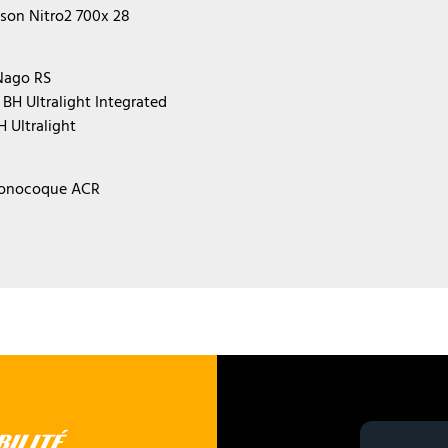
son Nitro2 700x 28
 Nago RS
 : BH Ultralight Integrated
H Ultralight
Monocoque ACR
BILITÉ