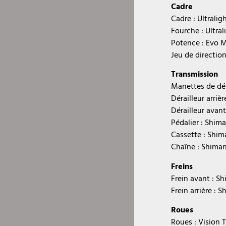
Cadre
Cadre : Ultral
Fourche : Ultral
Potence : Evo
Jeu de directio
Transmission
Manettes de dér
Dérailleur arriè
Dérailleur avan
Pédalier : Shim
Cassette : Shim
Chaîne : Shima
Freins
Frein avant : S
Frein arrière : 
Roues
Roues : Vision